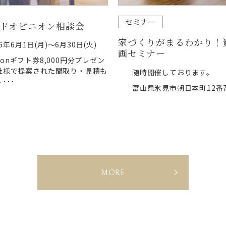
セミナー
ドオピニオン相談会
家づくりがまるわかり！
26年6月1日(月)～6月30日(火)
画セミナー
zonギフト券8,000円分プレゼン
社様で提案された間取り・見積も
随時開催しております。
･･･
富山県氷見市朝日本町12番
E
MORE
V