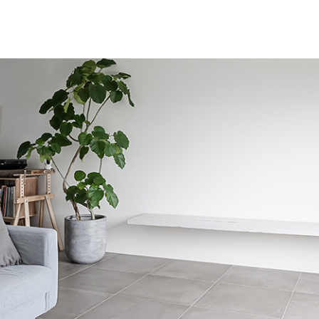
E
N
T