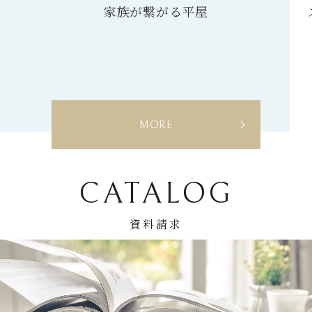
スローライフを満喫する家
Coo
W
MORE
O
CATALOG
資料請求
R
K