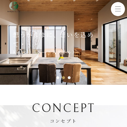
想うがままに、想いを込め
て・・・
K-style（ケー・スタイル）
1
2
3
CONCEPT
コンセプト