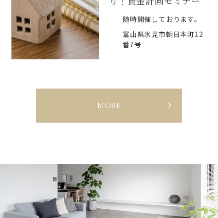
り！資金計画セミナー
随時開催しております。
富山県氷見市朝日本町12
番7号
E
MORE
V
E
N