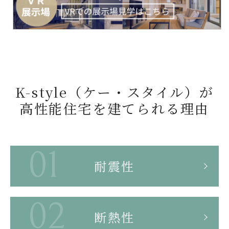
N
E
K-style（ケー・スタイル）が
高性能住宅を
建てられる理由
U
P
耐震性
断熱性