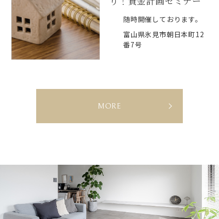
り！資金計画セミナー
随時開催しております。
富山県氷見市朝日本町12
番7号
E
MORE
V
E
N