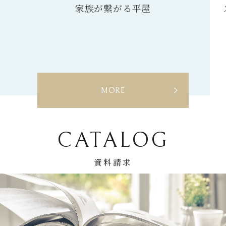
スローライフを満喫する家
Coo
W
MORE
O
CATALOG
資料請求
R
K