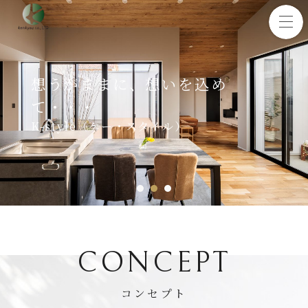
想うがままに、想いを込め
て・・・
K-style（ケー・スタイル）
1
2
3
CONCEPT
コンセプト