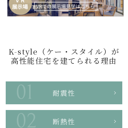
N
E
K-style（ケー・スタイル）が
高性能住宅を
建てられる理由
U
P
耐震性
断熱性