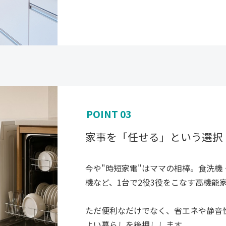
POINT 03
家事を「任せる」という選択
今や"時短家電"はママの相棒。食洗
機など、1台で2役3役をこなす高機能
ただ便利なだけでなく、省エネや静音
よい暮らしを後押しします。