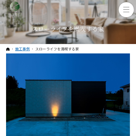
スローライフを満喫する家
ホーム
施工事例
スローライフを満喫する家